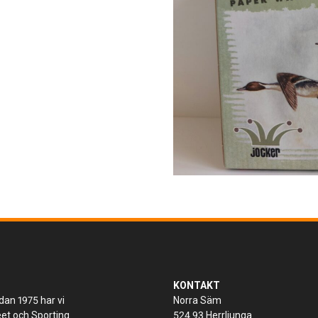
KONTAKT
dan 1975 har vi
Norra Säm
keet och Sporting
524 93 Herrljunga