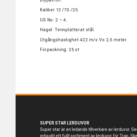
Kaliber 12 /70 /25.
US No: 2 – 4.
Hagel: Tennplätterat stål.
Utgångshastighet 422 m/s Vo 2,5 meter.
Förpackning: 25 st
SUPER STAR LERDUVOR
Super star är en ledande tillverkare av lerduvor. Se
erbjudit ett fullt sortiment av lerduvor för Trap, S