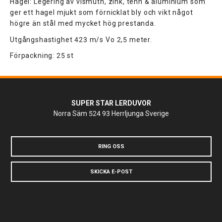
Hagel: Legering av vismuth, zink, tenn & aluminium som
ger ett hagel mjukt som förnicklat bly och vikt något
högre än stål med mycket hög prestanda.
Utgångshastighet 423 m/s Vo 2,5 meter.
Förpackning: 25 st
SUPER STAR LERDUVOR
Norra Säm
524 93 Herrljunga
Sverige
RING OSS
SKICKA E-POST