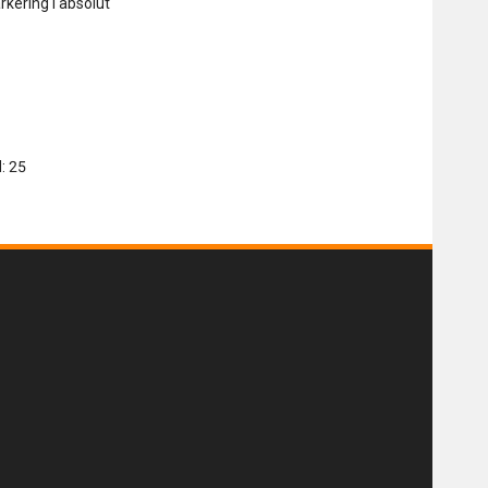
kering i absolut
: 25