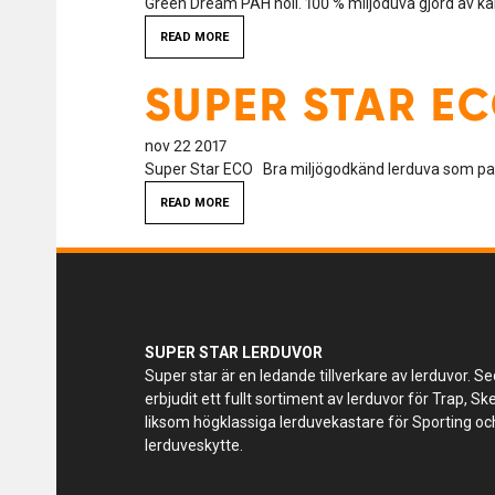
Green Dream PAH noll. 100 % miljöduva gjord av ka
READ MORE
SUPER STAR E
nov 22 2017
Super Star ECO Bra miljögodkänd lerduva som pass
READ MORE
SUPER STAR LERDUVOR
Super star är en ledande tillverkare av lerduvor. Se
erbjudit ett fullt sortiment av lerduvor för Trap, S
liksom högklassiga lerduvekastare för Sporting och
lerduveskytte.