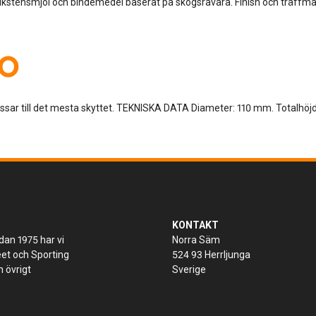
lkstensmjöl och bindemedel baserat på skogsråvara. Finish och träffmar
CO
ar till det mesta skyttet. TEKNISKA DATA Diameter: 110 mm. Totalhöjd
KONTAKT
dan 1975 har vi
Norra Säm
keet och Sporting
524 93 Herrljunga
 övrigt
Sverige